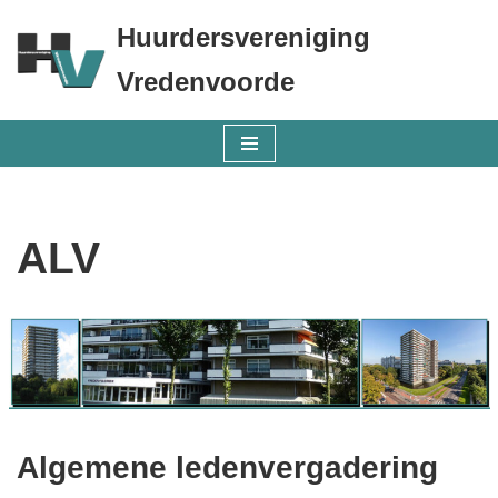
Huurdersvereniging
Ga
Vredenvoorde
naar
de
inhoud
ALV
Algemene ledenvergadering